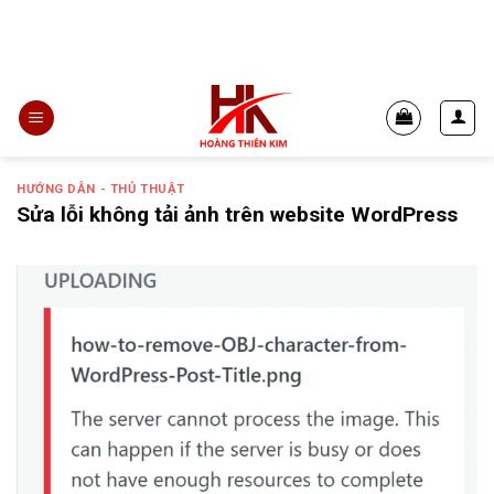
Bỏ
qua
306/35 Lạc Long Quân, Phường Kon Tum, Tỉnh Quảng Ngãi
nội
dung
HƯỚNG DẪN - THỦ THUẬT
Sửa lỗi không tải ảnh trên website WordPress