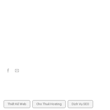
MST: 6101292783
306/35 Lạc Long Quân, P. Kon Tum, Tỉnh Quảng Ngãi
039 773 5859
info@hoangthienkim.vn
https://hoangthienkim.vn
DỊCH VỤ CUNG CẤP
Thiết Kế Web
Cho Thuê Hosting
Dịch Vụ SEO