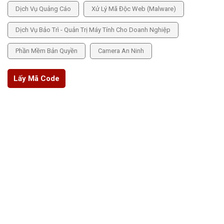
Dịch Vụ Quảng Cáo
Xử Lý Mã Độc Web (Malware)
Dịch Vụ Bảo Trì - Quản Trị Máy Tính Cho Doanh Nghiệp
Phần Mềm Bản Quyền
Camera An Ninh
Lấy Mã Code
THÔNG TIN CHÍNH SÁCH
Chính sách bảo mật
Chính sách bảo hành
Chính sách hoàn tiền
Hướng dẫn thanh toán
Trang quản trị