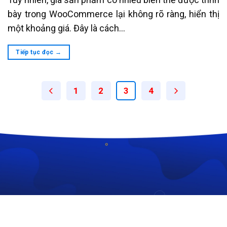
bày trong WooCommerce lại không rõ ràng, hiển thị
một khoảng giá. Đây là cách…
Tiếp tục đọc
→
1
2
3
4
CÔNG TY TNHH CÔNG NGHỆ HOÀNG THIÊN KIM