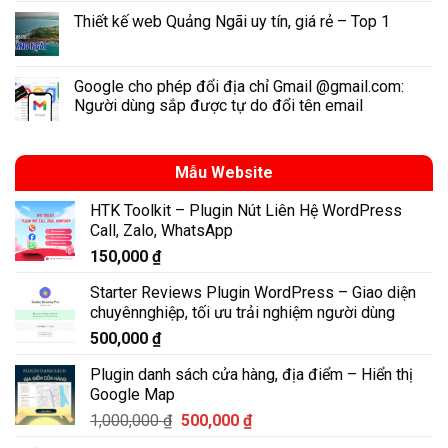
Thiết kế web Quảng Ngãi uy tín, giá rẻ – Top 1
Google cho phép đổi địa chỉ Gmail @gmail.com:
Người dùng sắp được tự do đổi tên email
Mẫu Website
HTK Toolkit – Plugin Nút Liên Hệ WordPress
Call, Zalo, WhatsApp
150,000
₫
Starter Reviews Plugin WordPress – Giao diện
chuyênnghiệp, tối ưu trải nghiệm người dùng
500,000
₫
Plugin danh sách cửa hàng, địa điểm – Hiển thị
Google Map
Giá
Giá
1,000,000
₫
500,000
₫
gốc
hiện