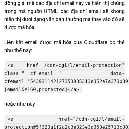
động giải mã các địa chỉ email này và hiển thị chúng
trong mã nguồn HTML, các địa chỉ email sẽ không
hiển thị dưới dạng văn bản thường mà thay vào đó sẽ
được mã hóa.
Liên kết email được mã hóa của Cloudflare có thể
như thế này:
<a href="/cdn-cgi/l/email-protection"
class="__cf_email__" data-
cfemail="543931142127353935313e352e7a373b39
[email&#160;protected]</a>
hoặc như này
<a href="/cdn-cgi/l/email-
protection#5f323a1f2a2c3e323e3a353e25713c30