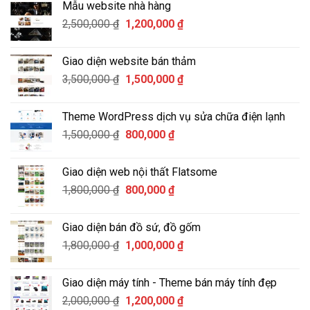
Mẫu website nhà hàng
là:
tại
Giá
Giá
2,500,000
₫
1,000,000 ₫.
1,200,000
là:
₫
gốc
hiện
500,000 ₫.
là:
tại
Giao diện website bán thảm
2,500,000 ₫.
là:
Giá
Giá
3,500,000
₫
1,500,000
₫
1,200,000 ₫.
gốc
hiện
là:
tại
Theme WordPress dịch vụ sửa chữa điện lạnh
3,500,000 ₫.
là:
Giá
Giá
1,500,000
₫
800,000
₫
1,500,000 ₫.
gốc
hiện
là:
tại
Giao diện web nội thất Flatsome
1,500,000 ₫.
là:
Giá
Giá
1,800,000
₫
800,000
₫
800,000 ₫.
gốc
hiện
là:
tại
Giao diện bán đồ sứ, đồ gốm
1,800,000 ₫.
là:
Giá
Giá
1,800,000
₫
1,000,000
₫
800,000 ₫.
gốc
hiện
là:
tại
Giao diện máy tính - Theme bán máy tính đẹp
1,800,000 ₫.
là:
Giá
Giá
2,000,000
₫
1,200,000
₫
1,000,000 ₫.