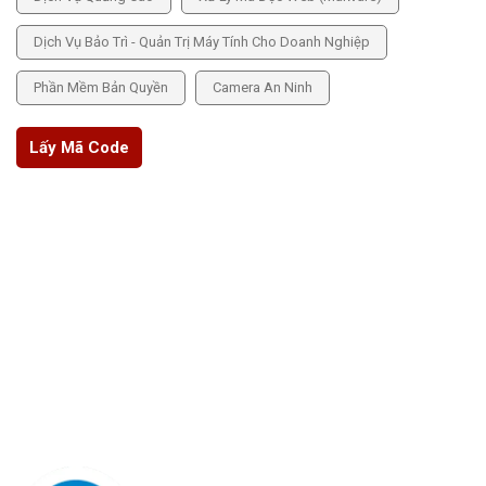
Dịch Vụ Bảo Trì - Quản Trị Máy Tính Cho Doanh Nghiệp
Phần Mềm Bản Quyền
Camera An Ninh
Lấy Mã Code
THÔNG TIN CHÍNH SÁCH
Chính sách bảo mật
Chính sách bảo hành
Chính sách hoàn tiền
Hướng dẫn thanh toán
Trang quản trị