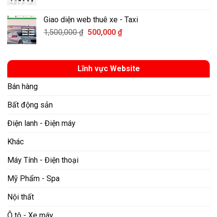
gốc
hiện
là:
tại
Giao diện web thuê xe - Taxi
2,000,000 ₫.
là:
Giá
Giá
1,500,000
₫
500,000
₫
1,200,000 ₫.
gốc
hiện
là:
tại
1,500,000 ₫.
là:
Lĩnh vực Website
500,000 ₫.
Bán hàng
Bất động sản
Điện lanh - Điện máy
Khác
Máy Tính - Điện thoại
Mỹ Phẩm - Spa
Nội thất
Ô tô - Xe máy