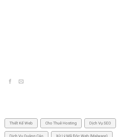
MST: 6101292783
306/35 Lạc Long Quân, P. Kon Tum, Tỉnh Quảng Ngãi
039 773 5859
info@hoangthienkim.vn
https://hoangthienkim.vn
DỊCH VỤ CUNG CẤP
Thiết Kế Web
Cho Thuê Hosting
Dịch Vụ SEO
Dịch Vụ Quảng Cáo
Xử Lý Mã Độc Web (Malware)