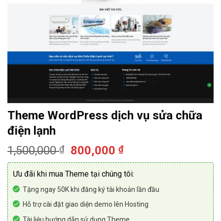
Theme WordPress dịch vụ sửa chữa
điện lạnh
Giá
Giá
1,500,000
₫
800,000
₫
gốc
hiện
là:
tại
Ưu đãi khi mua Theme tại chúng tôi:
1,500,000 ₫.
là:
Tặng ngay 50K khi đăng ký tài khoản lần đầu
800,000 ₫.
Hỗ trợ cài đặt giao diện demo lên Hosting
Tài liệu hướng dẫn sử dụng Theme