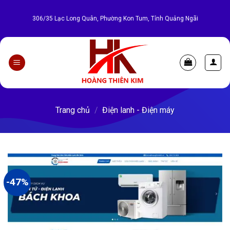
Bỏ
qua
306/35 Lạc Long Quân, Phường Kon Tum, Tỉnh Quảng Ngãi
nội
dung
Trang chủ
/
Điện lanh - Điện máy
-47%