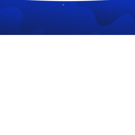
CÔNG TY TNHH CÔNG NGHỆ HOÀNG THIÊN KIM
MST: 6101292783
306/35 Lạc Long Quân, P. Kon Tum, Tỉnh Quảng Ngãi
039 773 5859
info@hoangthienkim.vn
https://hoangthienkim.vn