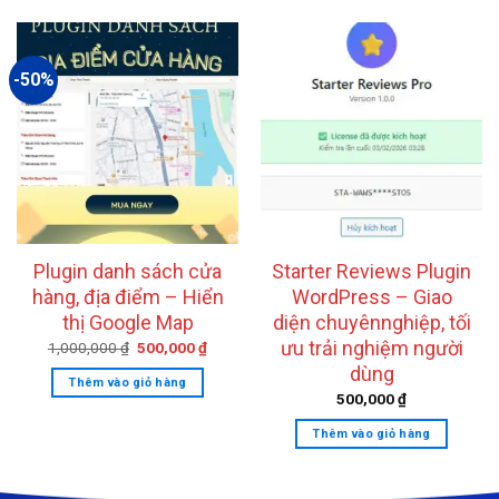
-50%
Plugin danh sách cửa
Starter Reviews Plugin
hàng, địa điểm – Hiển
WordPress – Giao
thị Google Map
diện chuyênnghiệp, tối
ưu trải nghiệm người
Giá
Giá
1,000,000
₫
500,000
₫
gốc
hiện
dùng
là:
tại
Thêm vào giỏ hàng
1,000,000 ₫.
là:
500,000
₫
500,000 ₫.
Thêm vào giỏ hàng