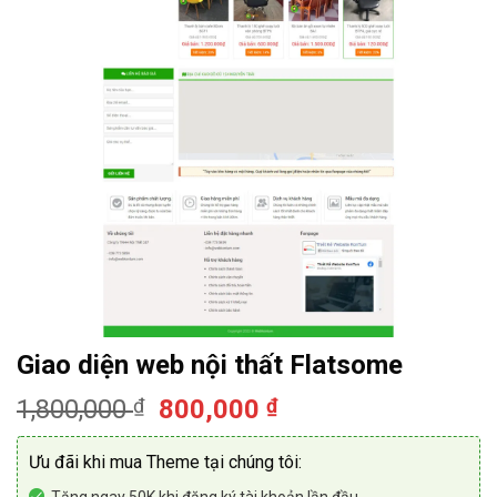
Giao diện web nội thất Flatsome
Giá
Giá
1,800,000
₫
800,000
₫
gốc
hiện
là:
tại
Ưu đãi khi mua Theme tại chúng tôi:
1,800,000 ₫.
là:
Tặng ngay 50K khi đăng ký tài khoản lần đầu