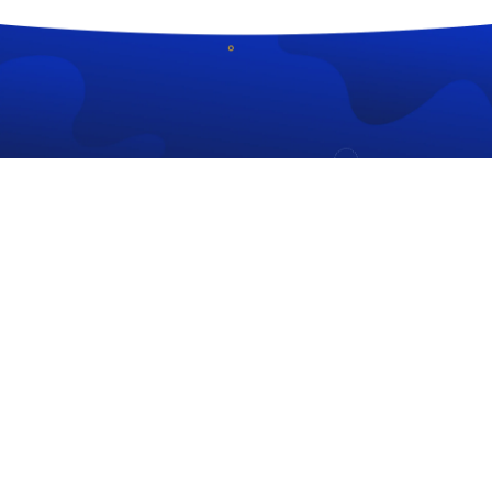
CÔNG TY TNHH CÔNG NGHỆ HOÀNG THIÊN KIM
MST: 6101292783
306/35 Lạc Long Quân, P. Kon Tum, Tỉnh Quảng Ngãi
039 773 5859
info@hoangthienkim.vn
https://hoangthienkim.vn