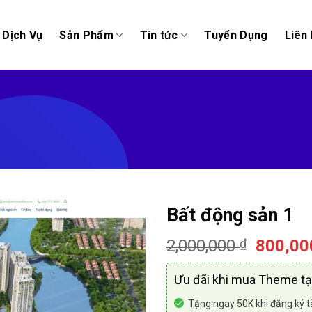
Dịch Vụ
Sản Phẩm
Tin tức
Tuyển Dụng
Liên
Bất động sản 1
Giá
2,000,000
₫
800,0
gốc
là:
Ưu đãi khi mua Theme tại
2,000,0
Tặng ngay 50K khi đăng ký t