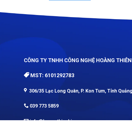
700,000 ₫.
CÔNG TY TNHH CÔNG NGHỆ HOÀNG THIÊN
MST: 6101292783
306/35 Lạc Long Quân, P. Kon Tum, Tỉnh Quảng
039 773 5859
info@hoangthienkim.vn