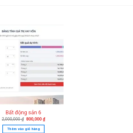
Bất động sản 6
Giá
Giá
2,000,000
₫
800,000
₫
gốc
hiện
là:
tại
Thêm vào giỏ hàng
2,000,000 ₫.
là: