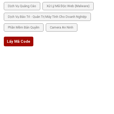
Dịch Vụ Quảng Cáo
Xử Lý Mã Độc Web (Malware)
Dịch Vụ Bảo Trì - Quản Trị Máy Tính Cho Doanh Nghiệp
Phần Mềm Bản Quyền
Camera An Ninh
Lấy Mã Code
THÔNG TIN CHÍNH SÁCH
Chính sách bảo mật
Chính sách bảo hành
Chính sách hoàn tiền
Hướng dẫn thanh toán
Trang quản trị