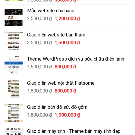
gốc
hiện
Mẫu website nhà hàng
là:
tại
Giá
Giá
2,500,000
₫
1,000,000 ₫.
1,200,000
là:
₫
gốc
hiện
500,000 ₫.
là:
tại
Giao diện website bán thảm
2,500,000 ₫.
là:
Giá
Giá
3,500,000
₫
1,500,000
₫
1,200,000 ₫.
gốc
hiện
là:
tại
Theme WordPress dịch vụ sửa chữa điện lạnh
3,500,000 ₫.
là:
Giá
Giá
1,500,000
₫
800,000
₫
1,500,000 ₫.
gốc
hiện
là:
tại
Giao diện web nội thất Flatsome
1,500,000 ₫.
là:
Giá
Giá
1,800,000
₫
800,000
₫
800,000 ₫.
gốc
hiện
là:
tại
Giao diện bán đồ sứ, đồ gốm
1,800,000 ₫.
là:
Giá
Giá
1,800,000
₫
1,000,000
₫
800,000 ₫.
gốc
hiện
là:
tại
Giao diện máy tính - Theme bán máy tính đẹp
1,800,000 ₫.
là: