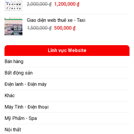
Giá
Giá
2,000,000
₫
1,200,000
₫
1,000,000 ₫.
gốc
hiện
là:
tại
Giao diện web thuê xe - Taxi
2,000,000 ₫.
là:
Giá
Giá
1,500,000
₫
500,000
₫
1,200,000 ₫.
gốc
hiện
là:
tại
1,500,000 ₫.
là:
Lĩnh vực Website
500,000 ₫.
Bán hàng
Bất động sản
Điện lanh - Điện máy
Khác
Máy Tính - Điện thoại
Mỹ Phẩm - Spa
Nội thất