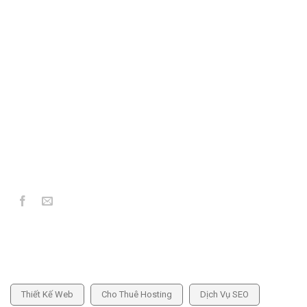
MST: 6101292783
306/35 Lạc Long Quân, P. Kon Tum, Tỉnh Quảng Ngãi
039 773 5859
info@hoangthienkim.vn
https://hoangthienkim.vn
DỊCH VỤ CUNG CẤP
Thiết Kế Web
Cho Thuê Hosting
Dịch Vụ SEO