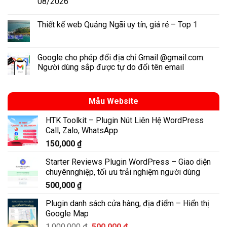
08/2026
Thiết kế web Quảng Ngãi uy tín, giá rẻ – Top 1
Google cho phép đổi địa chỉ Gmail @gmail.com:
Người dùng sắp được tự do đổi tên email
Mẫu Website
HTK Toolkit – Plugin Nút Liên Hệ WordPress
Call, Zalo, WhatsApp
150,000
₫
Starter Reviews Plugin WordPress – Giao diện
chuyênnghiệp, tối ưu trải nghiệm người dùng
500,000
₫
Plugin danh sách cửa hàng, địa điểm – Hiển thị
Google Map
Giá
Giá
1,000,000
₫
500,000
₫