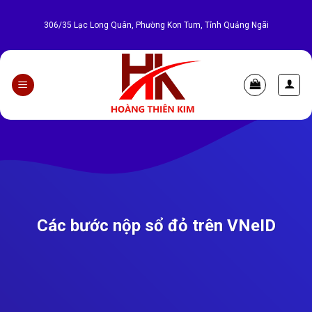
Bỏ
qua
306/35 Lạc Long Quân, Phường Kon Tum, Tỉnh Quảng Ngãi
nội
dung
Các bước nộp sổ đỏ trên VNeID