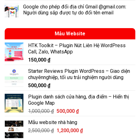
Google cho phép đổi địa chỉ Gmail @gmail.com:
Người dùng sắp được tự do đổi tên email
Mẫu Website
HTK Toolkit – Plugin Nút Liên Hệ WordPress
Call, Zalo, WhatsApp
150,000
₫
Starter Reviews Plugin WordPress – Giao diện
chuyênnghiệp, tối ưu trải nghiệm người dùng
500,000
₫
Plugin danh sách cửa hàng, địa điểm – Hiển thị
Google Map
Giá
Giá
1,000,000
₫
500,000
₫
gốc
hiện
Mẫu website nhà hàng
là:
tại
Giá
Giá
2,500,000
₫
1,000,000 ₫.
1,200,000
là:
₫
gốc
hiện
500,000 ₫.