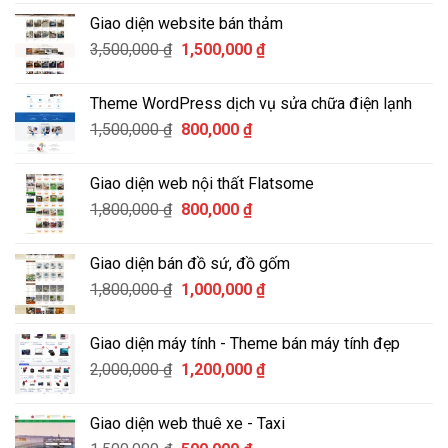
là:
tại
Giao diện website bán thảm
2,500,000 ₫.
là:
Giá
Giá
3,500,000
₫
1,500,000
₫
1,200,000 ₫.
gốc
hiện
là:
tại
Theme WordPress dịch vụ sửa chữa điện lạnh
3,500,000 ₫.
là:
Giá
Giá
1,500,000
₫
800,000
₫
1,500,000 ₫.
gốc
hiện
là:
tại
Giao diện web nội thất Flatsome
1,500,000 ₫.
là:
Giá
Giá
1,800,000
₫
800,000
₫
800,000 ₫.
gốc
hiện
là:
tại
Giao diện bán đồ sứ, đồ gốm
1,800,000 ₫.
là:
Giá
Giá
1,800,000
₫
1,000,000
₫
800,000 ₫.
gốc
hiện
là:
tại
Giao diện máy tính - Theme bán máy tính đẹp
1,800,000 ₫.
là:
Giá
Giá
2,000,000
₫
1,200,000
₫
1,000,000 ₫.
gốc
hiện
là:
tại
Giao diện web thuê xe - Taxi
2,000,000 ₫.
là: