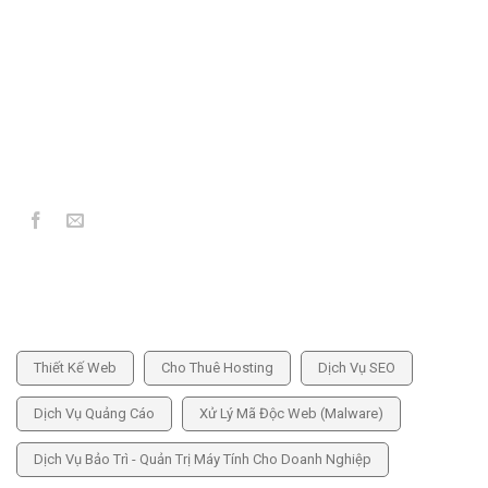
039 773 5859
info@hoangthienkim.vn
https://hoangthienkim.vn
DỊCH VỤ CUNG CẤP
Thiết Kế Web
Cho Thuê Hosting
Dịch Vụ SEO
Dịch Vụ Quảng Cáo
Xử Lý Mã Độc Web (Malware)
Dịch Vụ Bảo Trì - Quản Trị Máy Tính Cho Doanh Nghiệp