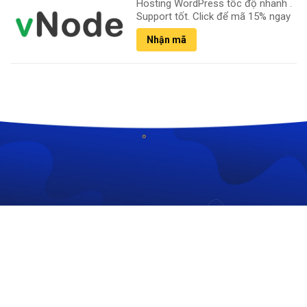
Hosting WordPress tốc độ nhanh .
Support tốt. Click để mã 15% ngay
Nhận mã
CÔNG TY TNHH CÔNG NGHỆ HOÀNG THIÊN KIM
MST: 6101292783
306/35 Lạc Long Quân, P. Kon Tum, Tỉnh Quảng Ngãi