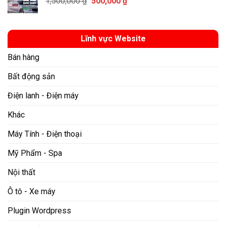
Giá
Giá
1,500,000
₫
500,000
₫
1,200,000 ₫.
gốc
hiện
là:
tại
1,500,000 ₫.
là:
Lĩnh vực Website
500,000 ₫.
Bán hàng
Bất động sản
Điện lanh - Điện máy
Khác
Máy Tính - Điện thoại
Mỹ Phẩm - Spa
Nội thất
Ô tô - Xe máy
Plugin Wordpress